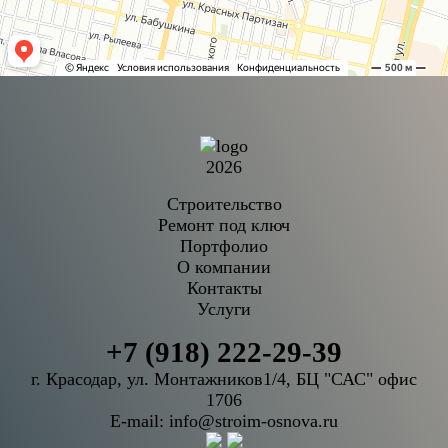
2026
Строительство
Ремонт под ключ
Портфолио
О компании
Контакты
Услуги
+7 (918) 222-29-39
г. Красодар, ул. Монтажников1/4, БЦ "САС" офис
1706
E-mail:
info@stroim-osnova.ru